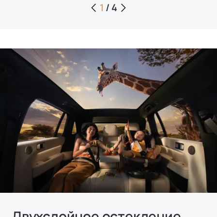
1
/
4
Двухслойное остекление